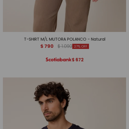
T-SHIRT M/L MUTORA POLANCO - Natural
$
790
$
1.090
27
$
672