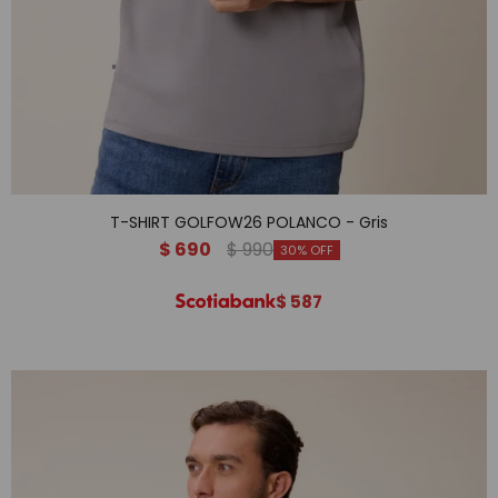
T-SHIRT GOLFOW26 POLANCO - Gris
$
690
$
990
30
$
587