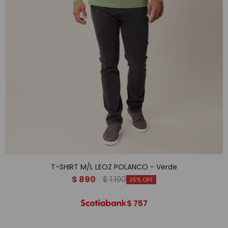
T-SHIRT M/L LEOZ POLANCO - Verde
$
890
$
1.190
25
$
757