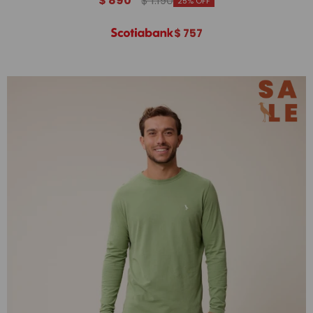
$
890
$
1.190
25
$
757