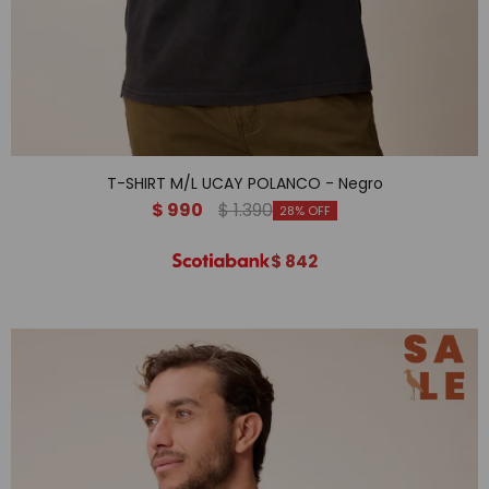
T-SHIRT M/L UCAY POLANCO - Negro
$
990
$
1.390
28
$
842