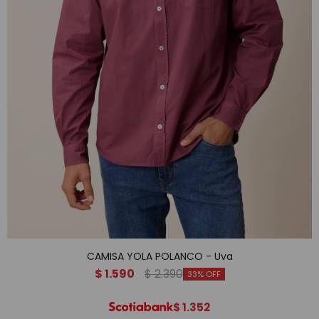
CAMISA YOLA POLANCO - Uva
$
1.590
$
2.390
33
$
1.352