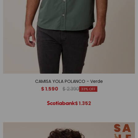
CAMISA YOLA POLANCO - Verde
$
1.590
$
2.390
33
$
1.352