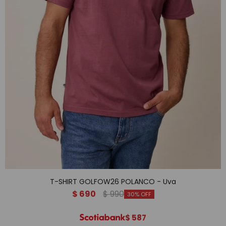
T-SHIRT GOLFOW26 POLANCO - Uva
$
690
$
990
30
$
587