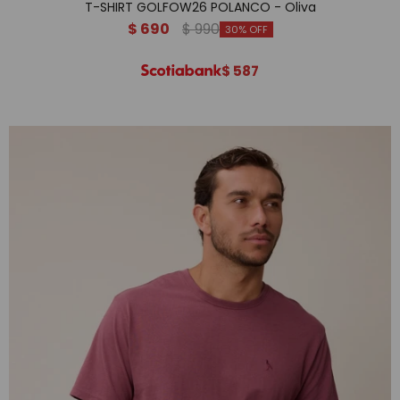
T-SHIRT GOLFOW26 POLANCO - Oliva
$
690
$
990
30
$
587