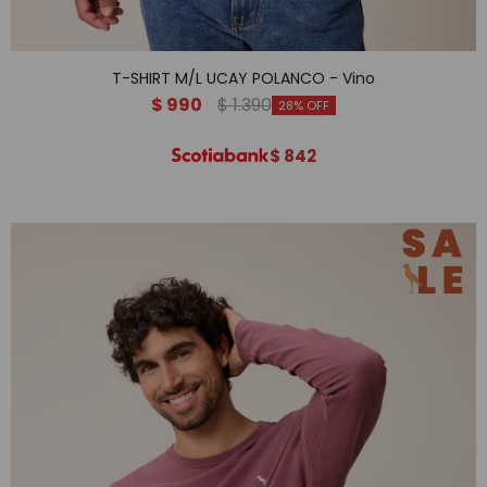
T-SHIRT M/L UCAY POLANCO - Vino
$
990
$
1.390
28
$
842