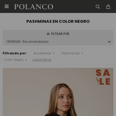

PASHMINAS EN COLOR NEGRO
Recomendados
Filtrando por:
Accesorios
Pashminas
Color:
Negro
Quitar filtros