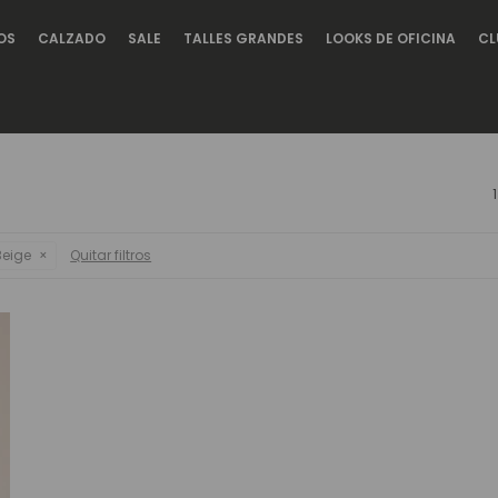
OS
CALZADO
SALE
TALLES GRANDES
LOOKS DE OFICINA
CL
eige
Quitar filtros