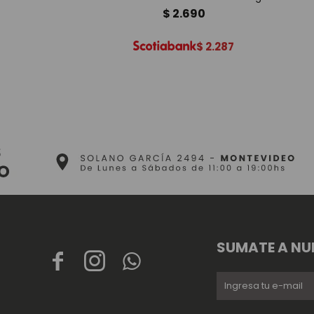
$
2.690
$
2.287
SUMATE A NU


