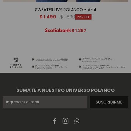
SWEATER LIVY POLANCO - Azul
$
1.490
$
1.890
21
$
1.267
SUMATE A NUESTRO UNIVERSO POLANCO
SUSCRIBIRME


