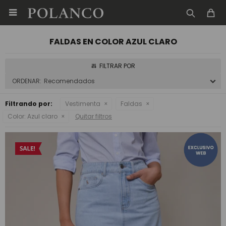

FALDAS EN COLOR AZUL CLARO
Recomendados
Filtrando por:
Vestimenta
Faldas
Color:
Azul claro
Quitar filtros