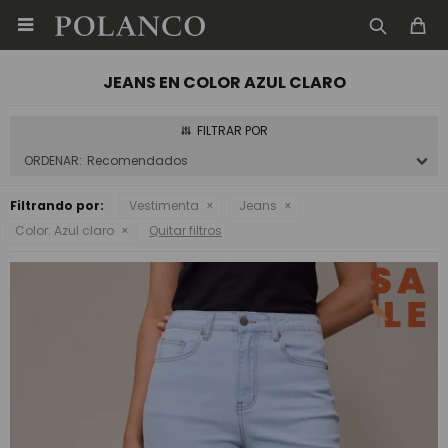

JEANS EN COLOR AZUL CLARO
Recomendados
Filtrando por:
Vestimenta
Jeans
Color:
Azul claro
Quitar filtros