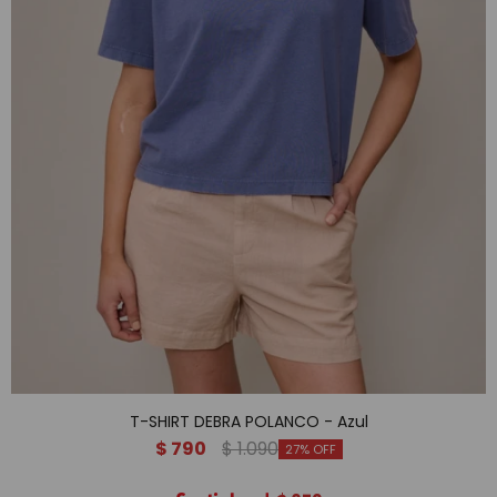
T-SHIRT DEBRA POLANCO - Azul
$
790
$
1.090
27