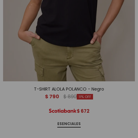
T-SHIRT ALOLA POLANCO - Negro
$
790
$
890
11
$
672
ESENCIALES