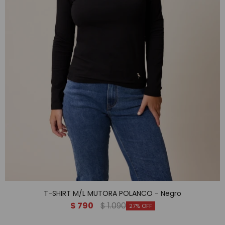
T-SHIRT M/L MUTORA POLANCO - Negro
$
790
$
1.090
27