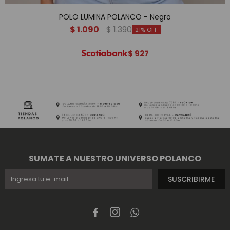
POLO LUMINA POLANCO - Negro
$
1.090
$
1.390
21
$
927
SUMATE A NUESTRO UNIVERSO POLANCO
SUSCRIBIRME


