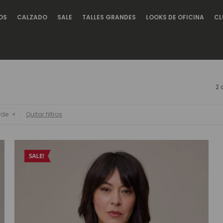
OS
CALZADO
SALE
TALLES GRANDES
LOOKS DE OFICINA
CL
2 
rde
Quitar filtros