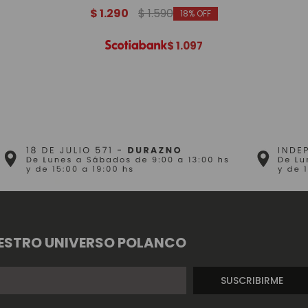
$
1.290
$
1.590
18
$
1.097
ESTRO UNIVERSO POLANCO
SUSCRIBIRME