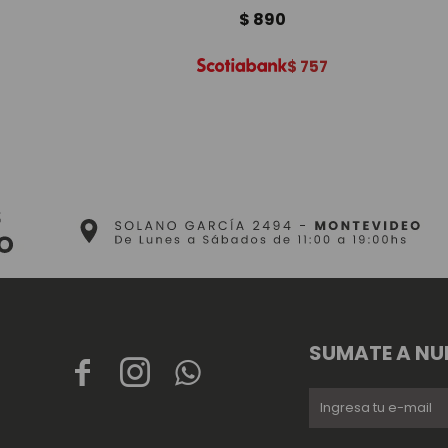
$
890
$
757
SUMATE A NU


