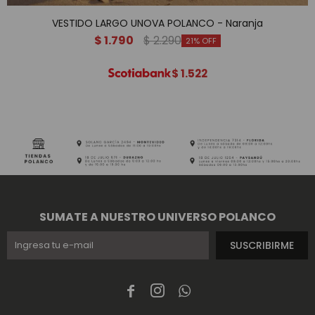
VESTIDO LARGO UNOVA POLANCO - Naranja
$
1.790
$
2.290
21
$
1.522
SUMATE A NUESTRO UNIVERSO POLANCO
SUSCRIBIRME


