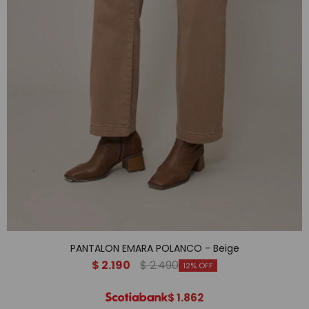
PANTALON EMARA POLANCO - Beige
$
2.190
$
2.490
12
$
1.862