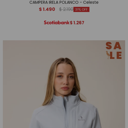
CAMPERA IRELA POLANCO - Celeste
$
1.490
$
2.190
31
$
1.267