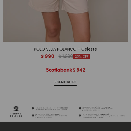
POLO SELIA POLANCO - Celeste
$
990
$
1.290
23
$
842
ESENCIALES