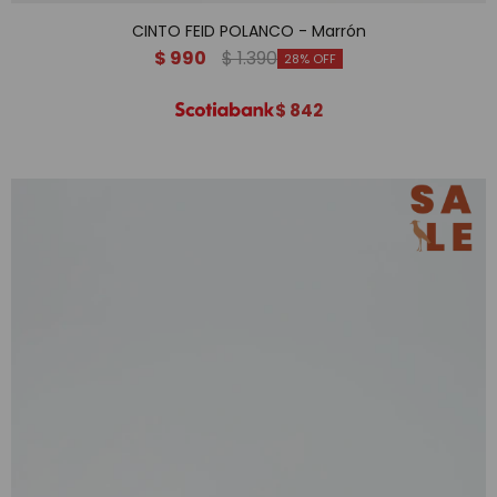
CINTO FEID POLANCO - Marrón
$
990
$
1.390
28
$
842