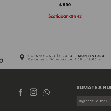
$
990
$
842
SUMATE A NU


