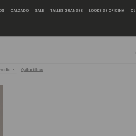
OS
CALZADO
SALE
TALLES GRANDES
LOOKS DE OFICINA
CL
medio
Quitar filtros