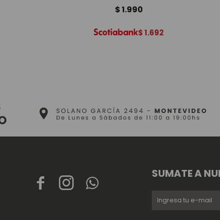
$
1.990
$
1.692
SUMATE A NU


