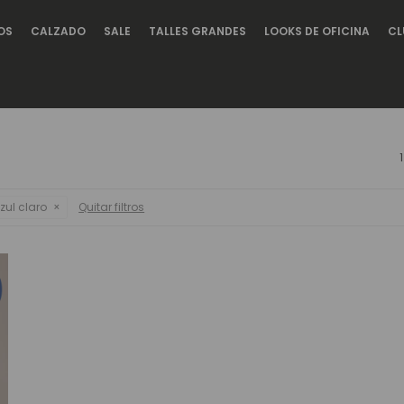
OS
CALZADO
SALE
TALLES GRANDES
LOOKS DE OFICINA
CL
zul claro
Quitar filtros