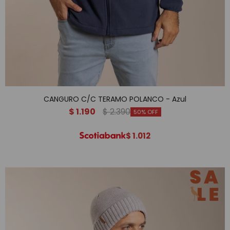
CANGURO C/C TERAMO POLANCO - Azul
$
1.190
$
2.390
50
$
1.012