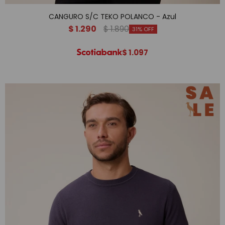
CANGURO S/C TEKO POLANCO - Azul
$
1.290
$
1.890
31
$
1.097