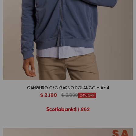
CANGURO C/C GARNO POLANCO - Azul
$
2.190
$
2.890
24
$
1.862