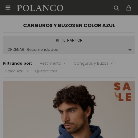

CANGUROS Y BUZOS EN COLOR AZUL
Recomendados
Filtrando por:
Vestimenta
Canguros y Buzos
Color:
Azul
Quitar filtros