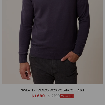
SWEATER FAENZO W26 POLANCO - Azul
$
1.690
$
2.190
22