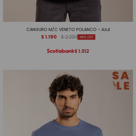
CANGURO M/C VENETO POLANCO - Azul
$
1.190
$
2.290
48
$
1.012