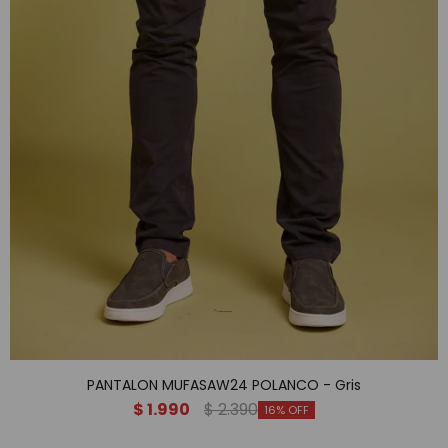
PANTALON MUFASAW24 POLANCO - Gris
$
1.990
$
2.390
16