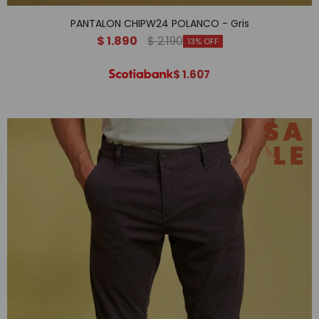
PANTALON CHIPW24 POLANCO - Gris
$
1.890
$
2.190
13
$
1.607