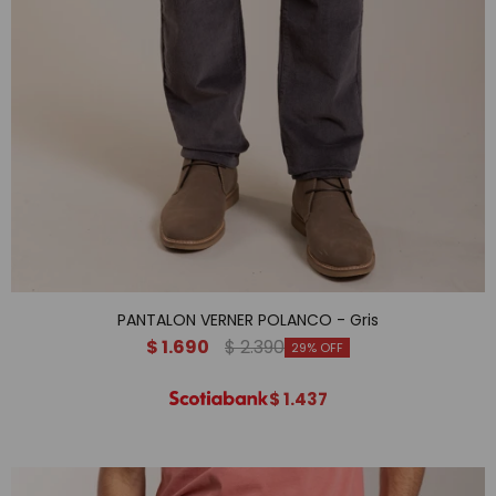
PANTALON VERNER POLANCO - Gris
$
1.690
$
2.390
29
$
1.437