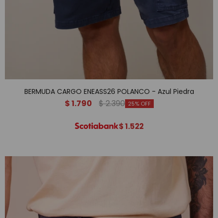
BERMUDA CARGO ENEASS26 POLANCO - Azul Piedra
$
1.790
$
2.390
25
$
1.522