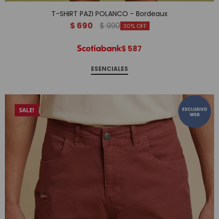
T-SHIRT PAZI POLANCO - Bordeaux
$
690
$
990
30
$
587
ESENCIALES