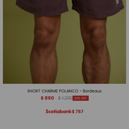
SHORT CHARME POLANCO - Bordeaux
$
890
$
1.290
31
$
757