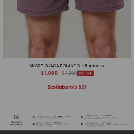
SHORT OJACA POLANCO - Bordeaux
$
1.090
$
1.290
15
$
927