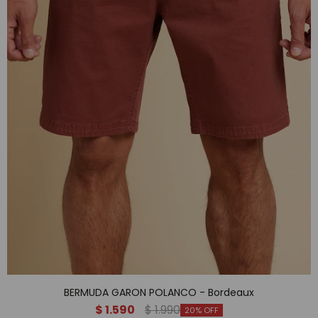
BERMUDA GARON POLANCO - Bordeaux
$
1.590
$
1.990
20