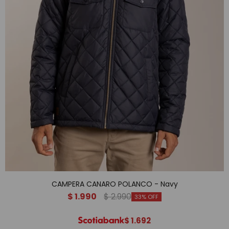
CAMPERA CANARO POLANCO - Navy
$
1.990
$
2.990
33
$
1.692