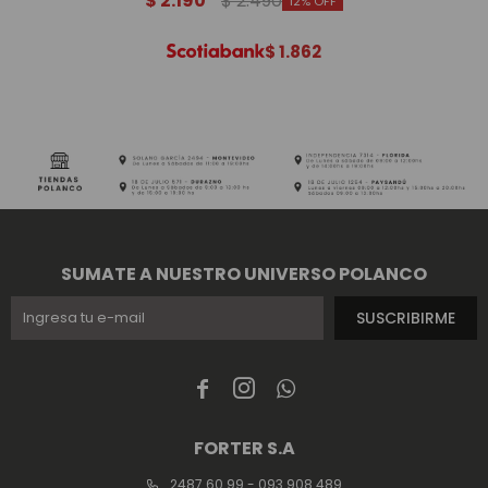
$
2.190
$
2.490
12
$
1.862
SUMATE A NUESTRO UNIVERSO POLANCO
SUSCRIBIRME



FORTER S.A
2487 60 99 - 093 908 489