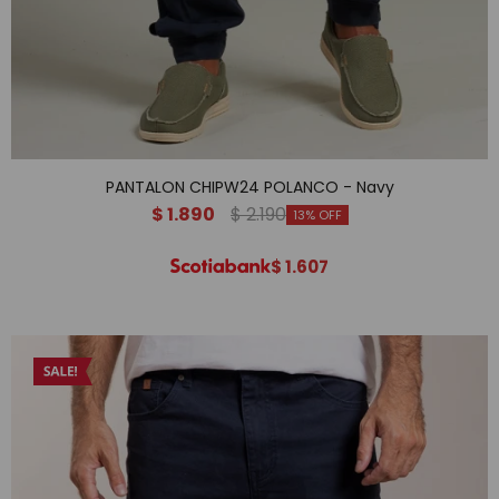
PANTALON CHIPW24 POLANCO - Navy
$
1.890
$
2.190
13
$
1.607