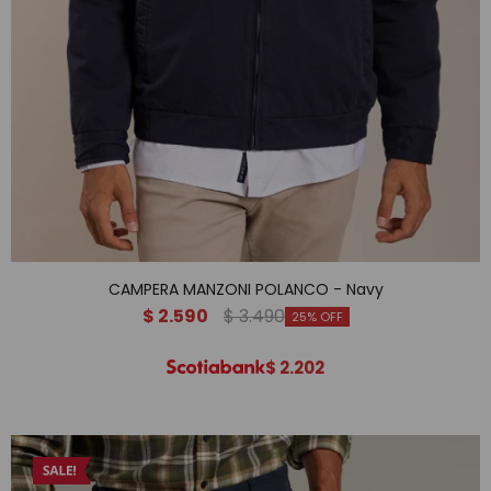
CAMPERA MANZONI POLANCO - Navy
$
2.590
$
3.490
25
$
2.202