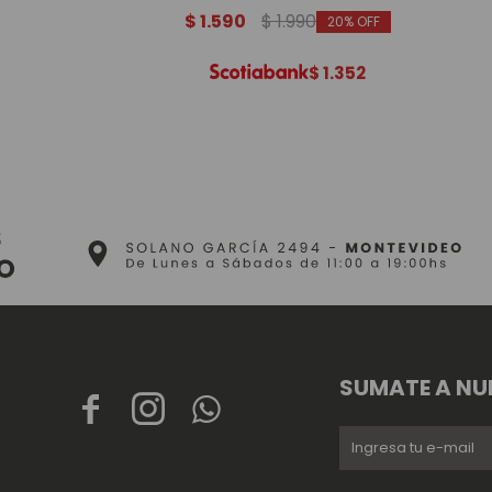
$
1.590
$
1.990
20
$
1.352
SUMATE A NU


