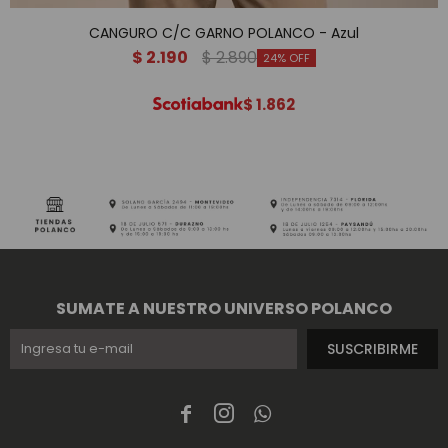
CANGURO C/C GARNO POLANCO - Azul
$
2.190
$
2.890
24
$
1.862
SUMATE A NUESTRO UNIVERSO POLANCO
SUSCRIBIRME


