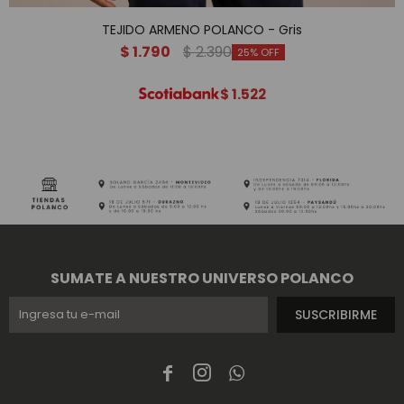
TEJIDO ARMENO POLANCO - Gris
$
1.790
$
2.390
25
$
1.522
SUMATE A NUESTRO UNIVERSO POLANCO
SUSCRIBIRME


