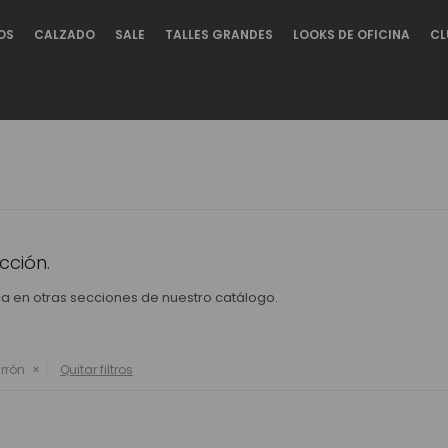
OS
CALZADO
SALE
TALLES GRANDES
LOOKS DE OFICINA
CL
cción.
sca en otras secciones de nuestro catálogo.
rrón
Quitar filtros