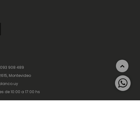
 093 908 489
615, Montevideo
lanco.uy
es de 10:00 a 17:00 hs