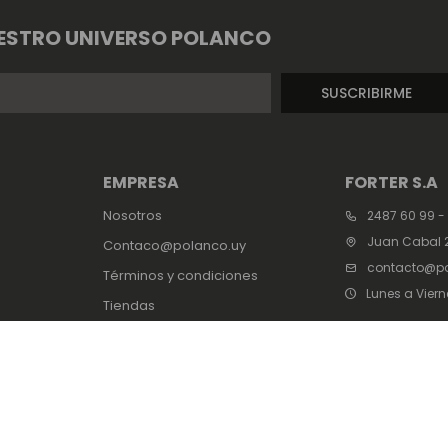
ESTRO UNIVERSO POLANCO
SUSCRIBIRME
EMPRESA
FORTER S.A
Nosotros
2487 60 99 -
Juan Cabal 2
Contaco@polanco.uy
contacto@po
Términos y condiciones
Lunes a Viern
Tiendas