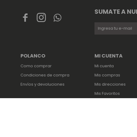
SUMATE A NU



POLANCO
MI CUENTA
Como comprar
Mi cuenta
Condiciones de compra
Mis compras
Envíos y devoluciones
Mis direcciones
Mis Favoritos
© Copyright 2026 / Polanco / FORTER S.A Rut 213720560017