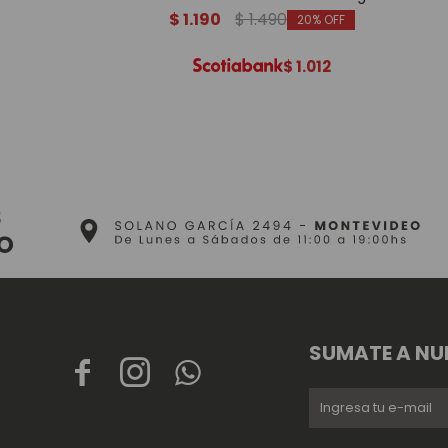
$
1.190
$
1.490
20
$
1.012
SUMATE A NU


