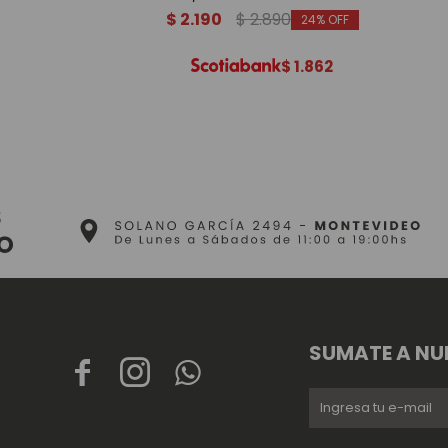
$
2.190
$
2.890
24
$
1.862
SUMATE A NU


