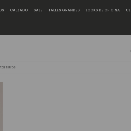
OS
CALZADO
SALE
TALLES GRANDES
LOOKS DE OFICINA
CL
tar filtros