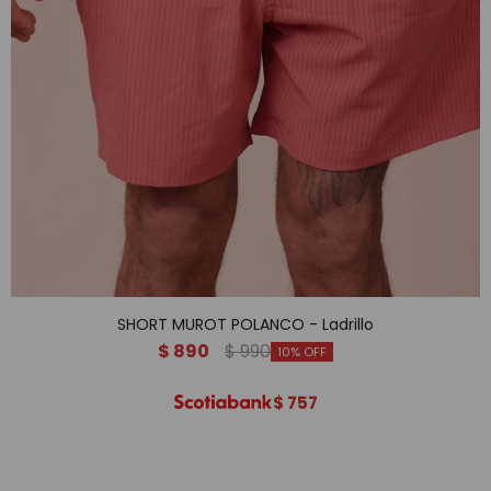
SHORT MUROT POLANCO - Ladrillo
$
890
$
990
10
$
757