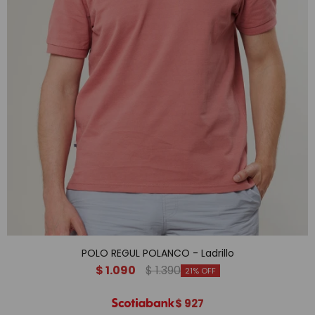
POLO REGUL POLANCO - Ladrillo
$
1.090
$
1.390
21
$
927