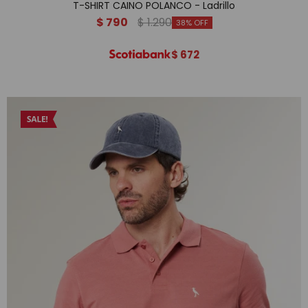
T-SHIRT CAINO POLANCO - Ladrillo
$
790
$
1.290
38
$
672