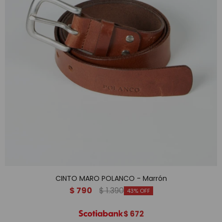
CINTO MARO POLANCO - Marrón
$
790
$
1.390
43
$
672