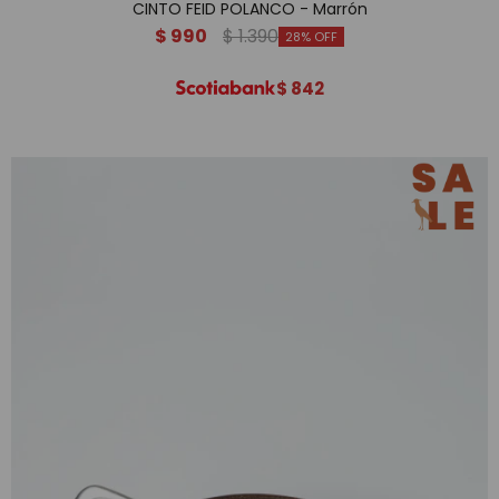
CINTO FEID POLANCO - Marrón
$
990
$
1.390
28
$
842