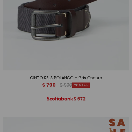
CINTO RELS POLANCO - Gris Oscuro
$
790
$
990
20
$
672