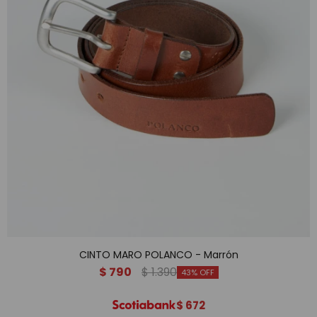
CINTO MARO POLANCO - Marrón
$
790
$
1.390
43
$
672