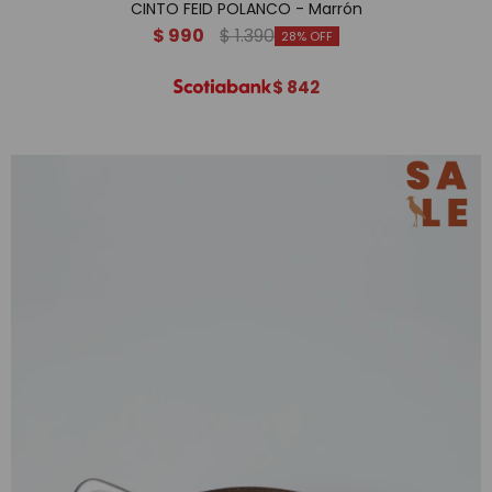
CINTO FEID POLANCO - Marrón
$
990
$
1.390
28
$
842