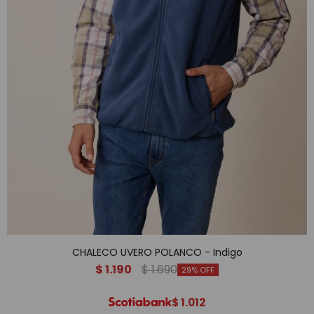
CHALECO UVERO POLANCO - Indigo
$
1.190
$
1.690
29
$
1.012