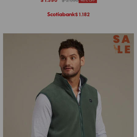
$
1.390
$
2.590
46
$
1.182