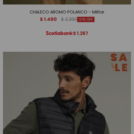
CHALECO AROMO POLANCO - Militar
$
1.490
$
2.390
37
$
1.267