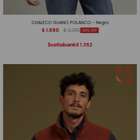
CHALECO GUANO POLANCO - Negro
$
1.590
$
2.390
33
$
1.352