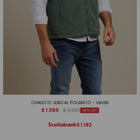
CHALECO JUNCAL POLANCO - Verde
$
1.390
$
2.590
46
$
1.182