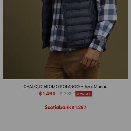
CHALECO AROMO POLANCO - Azul Marino
$
1.490
$
2.390
37
$
1.267