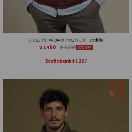
CHALECO AROMO POLANCO - Ladrillo
$
1.490
$
2.390
37
$
1.267