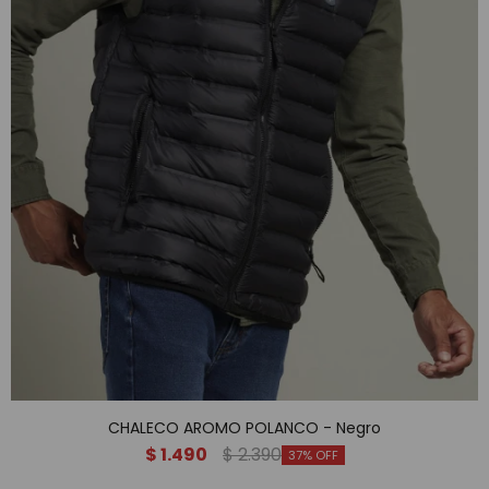
CHALECO AROMO POLANCO - Negro
$
1.490
$
2.390
37