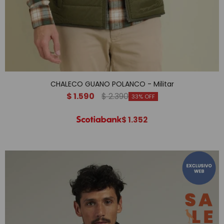
CHALECO GUANO POLANCO - Militar
$
1.590
$
2.390
33
$
1.352