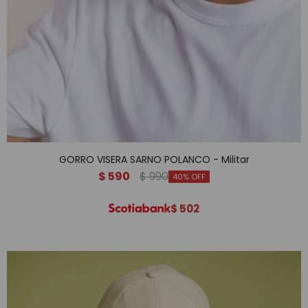
GORRO VISERA SARNO POLANCO - Militar
$
590
$
990
40
$
502