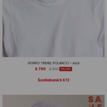
GORRO TRENEL POLANCO - Azul
$
790
$
890
11
$
672