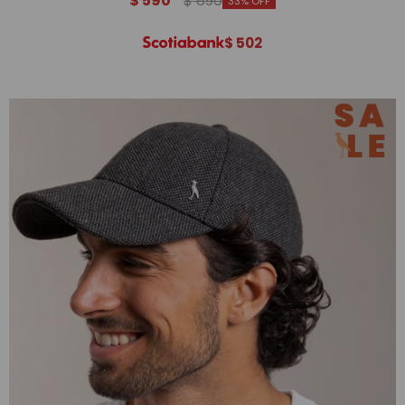
$
590
$
890
33
$
502