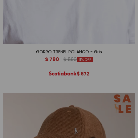
GORRO TRENEL POLANCO - Gris
$
790
$
890
11
$
672