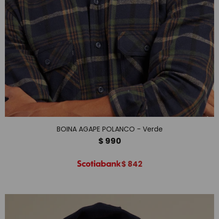
BOINA AGAPE POLANCO - Verde
$
990
$
842