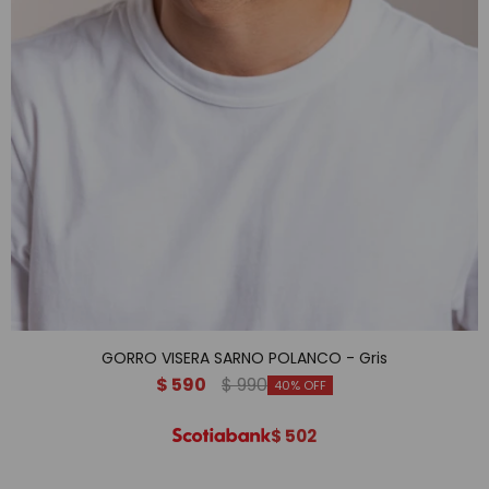
GORRO VISERA SARNO POLANCO - Gris
$
590
$
990
40
$
502