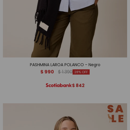
PASHMINA LAROA POLANCO - Negro
$
990
$
1.390
28
$
842