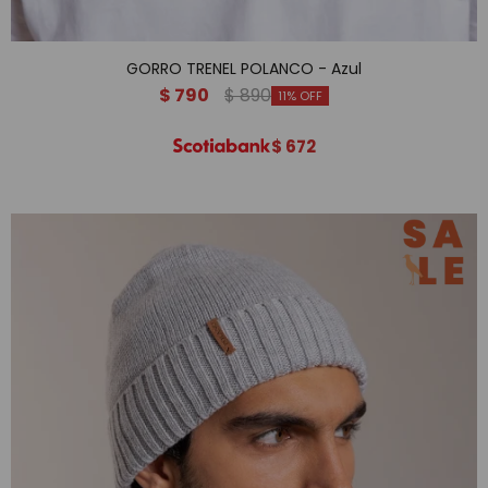
GORRO TRENEL POLANCO - Azul
$
790
$
890
11
$
672