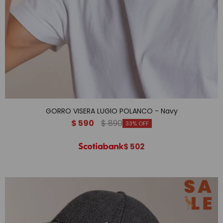
GORRO VISERA LUGIO POLANCO - Navy
$
590
$
890
33
$
502