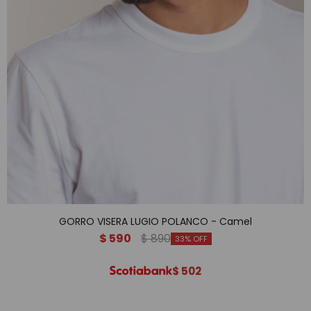
GORRO VISERA LUGIO POLANCO - Camel
$
590
$
890
33
$
502