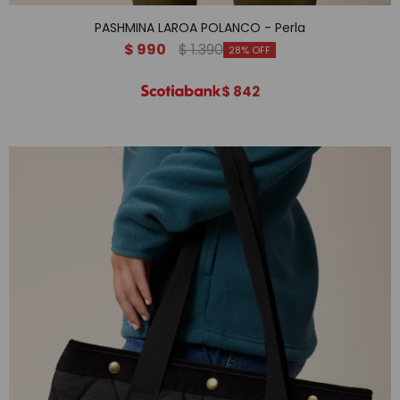
PASHMINA LAROA POLANCO - Perla
$
990
$
1.390
28
$
842