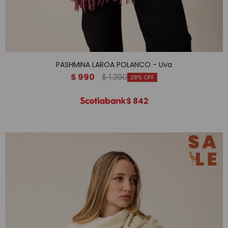
PASHMINA LAROA POLANCO - Uva
$
990
$
1.390
28
$
842