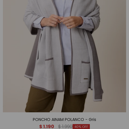
PONCHO AINAM POLANCO - Gris
$
1.190
$
1.990
40