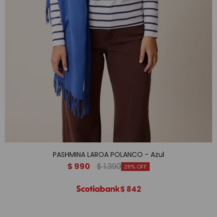
PASHMINA LAROA POLANCO - Azul
$
990
$
1.390
28
$
842