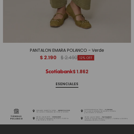
PANTALON EMARA POLANCO - Verde
$
2.190
$
2.490
12
$
1.862
ESENCIALES