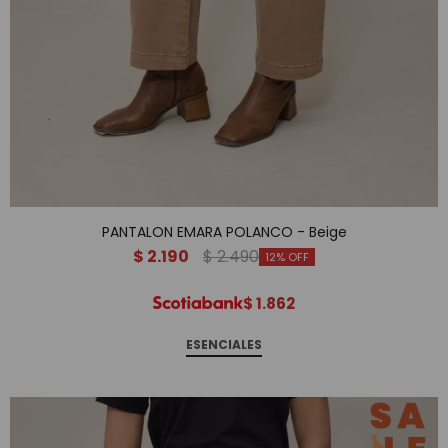
PANTALON EMARA POLANCO - Beige
$
2.190
$
2.490
12
$
1.862
ESENCIALES