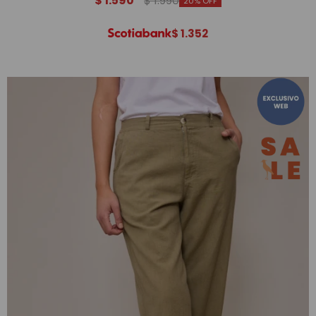
$
1.590
$
1.990
20
$
1.352