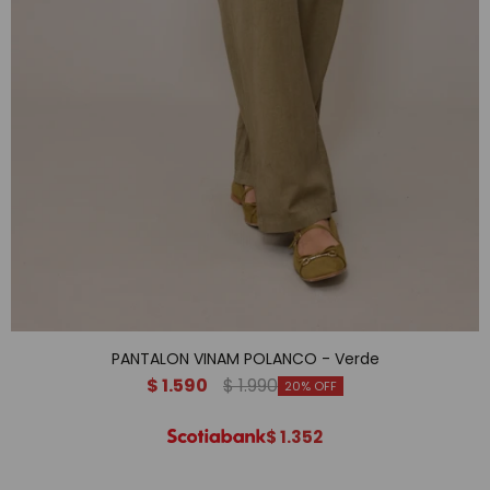
PANTALON VINAM POLANCO - Verde
$
1.590
$
1.990
20
$
1.352