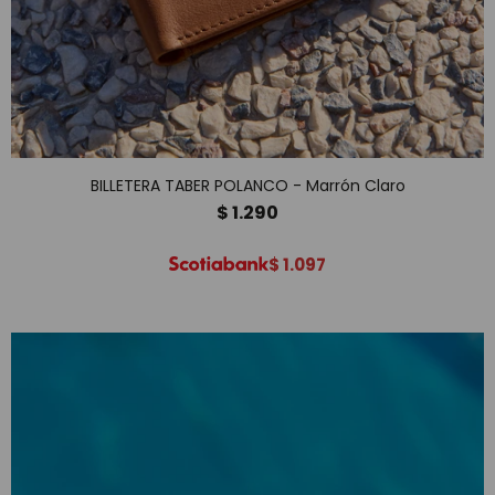
BILLETERA TABER POLANCO - Marrón Claro
$
1.290
$
1.097