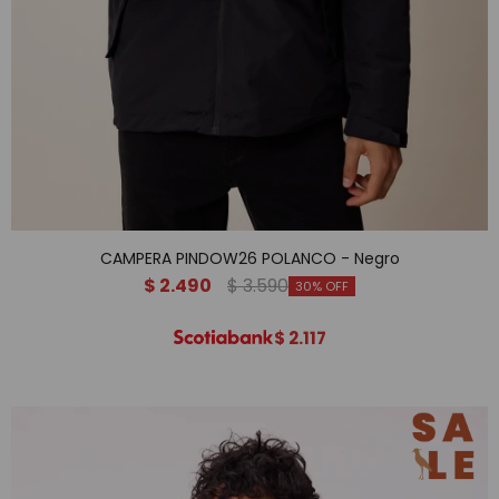
CAMPERA PINDOW26 POLANCO - Negro
$
2.490
$
3.590
30
$
2.117