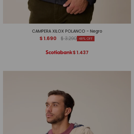
CAMPERA XILOX POLANCO - Negro
$
1.690
$
3.290
48
$
1.437