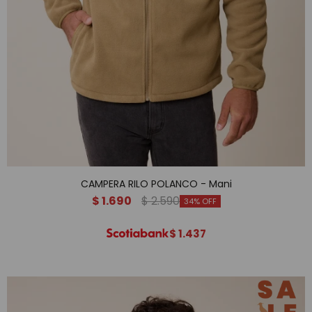
CAMPERA RILO POLANCO - Mani
$
1.690
$
2.590
34
$
1.437