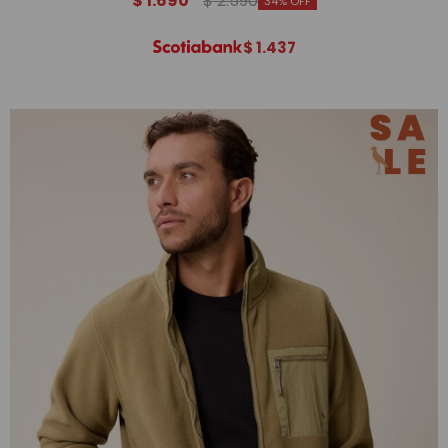
$
1.690
$
2.590
34
$
1.437