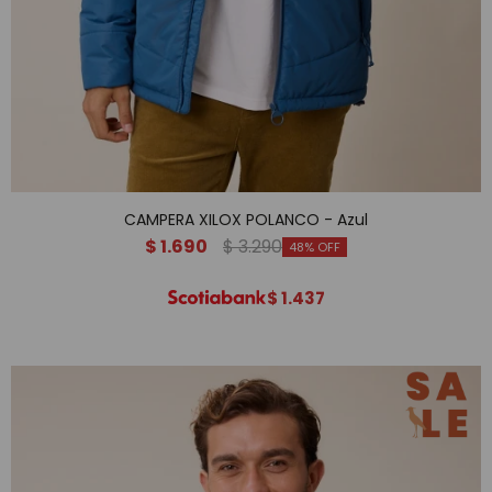
CAMPERA XILOX POLANCO - Azul
$
1.690
$
3.290
48
$
1.437