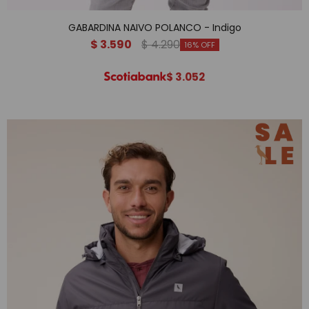
GABARDINA NAIVO POLANCO - Indigo
$
3.590
$
4.290
16
$
3.052