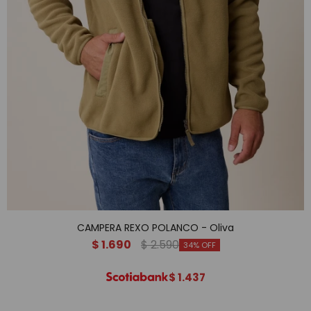
CAMPERA REXO POLANCO - Oliva
$
1.690
$
2.590
34
$
1.437