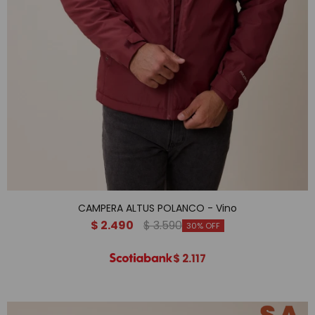
CAMPERA ALTUS POLANCO - Vino
$
2.490
$
3.590
30
$
2.117