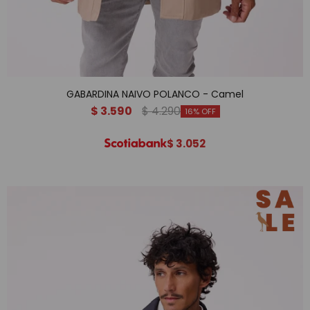
GABARDINA NAIVO POLANCO - Camel
$
3.590
$
4.290
16
$
3.052