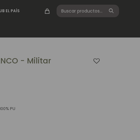
UB EL PAÍS
NCO - Militar
100% PU