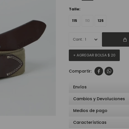
Talle:
115
110
125
1
+ AGREGAR BOLSA
$
20


Envíos
Cambios y Devoluciones
Medios de pago
Características