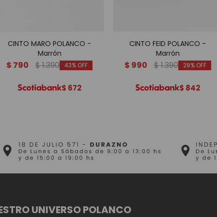
CINTO MARO POLANCO -
CINTO FEID POLANCO -
Marrón
Marrón
$
790
$
1.390
$
990
$
1.390
43
28
$
672
$
842
ESTRO UNIVERSO POLANCO