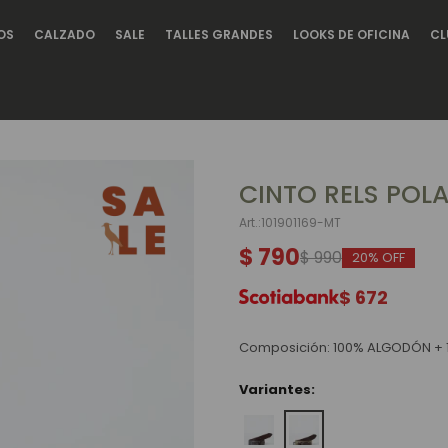
OS
CALZADO
SALE
TALLES GRANDES
LOOKS DE OFICINA
CL
CINTO RELS POLA
101901169-MT
$
790
$
990
20
$
672
Composición: 100% ALGODÓN + 
Variantes: