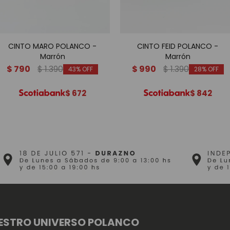
CINTO MARO POLANCO -
CINTO FEID POLANCO -
Marrón
Marrón
$
790
$
1.390
$
990
$
1.390
43
28
$
672
$
842
ESTRO UNIVERSO POLANCO