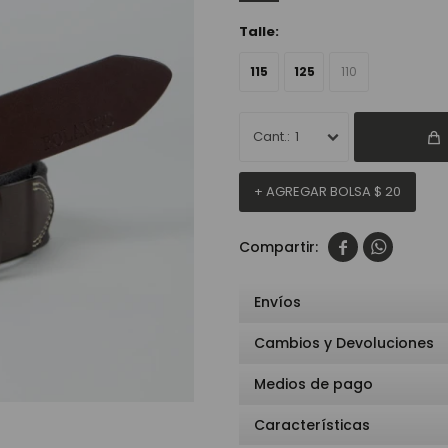
Talle:
115
125
110
1
+ AGREGAR BOLSA
$
20


Envíos
Cambios y Devoluciones
Medios de pago
Características