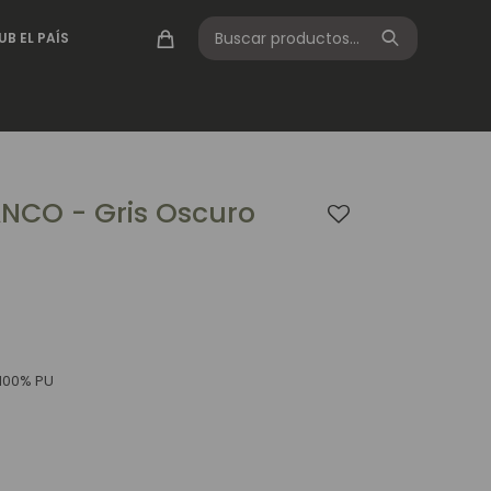
UB EL PAÍS
NCO - Gris Oscuro
100% PU