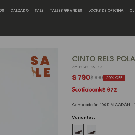
OS
CALZADO
SALE
TALLES GRANDES
LOOKS DE OFICINA
CL
CINTO RELS POLA
101901169-GO
$
790
$
990
20
$
672
Composición: 100% ALGODÓN + 
Variantes: