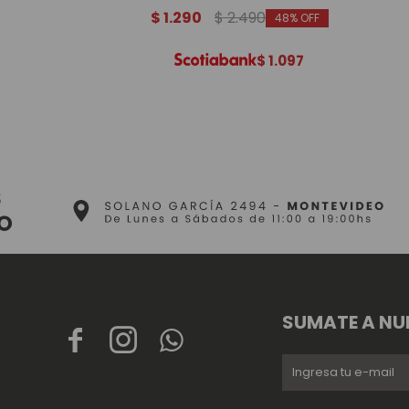
$
1.290
$
2.490
48
$
1.097
SUMATE A NU


