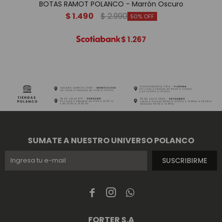
BOTAS RAMOT POLANCO - Marrón Oscuro
$
1.490
$
2.990
50
$
1.267
SUMATE A NUESTRO UNIVERSO POLANCO
SUSCRIBIRME



FORTER S.A