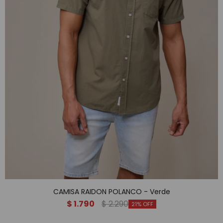
CAMISA RAIDON POLANCO - Verde
$
1.790
$
2.290
21