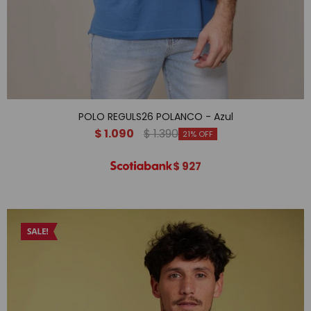
POLO REGULS26 POLANCO - Azul
$
1.090
$
1.390
21
$
927