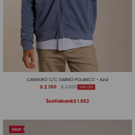
CANGURO C/C GARNO POLANCO - Azul
$
2.190
$
2.890
24
$
1.862