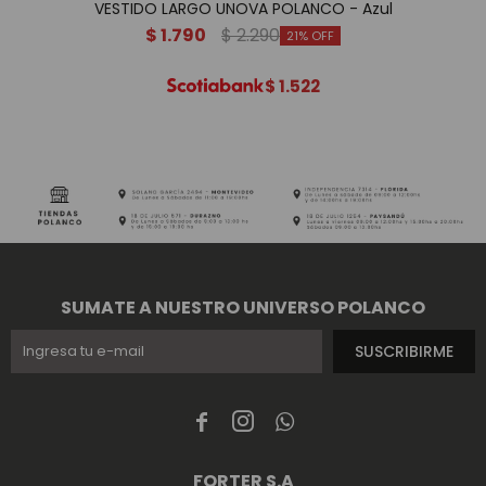
VESTIDO LARGO UNOVA POLANCO - Azul
$
1.790
$
2.290
21
$
1.522
SUMATE A NUESTRO UNIVERSO POLANCO
SUSCRIBIRME



FORTER S.A