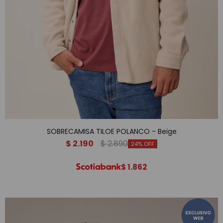
SOBRECAMISA TILOE POLANCO - Beige
$
2.190
$
2.890
24
$
1.862