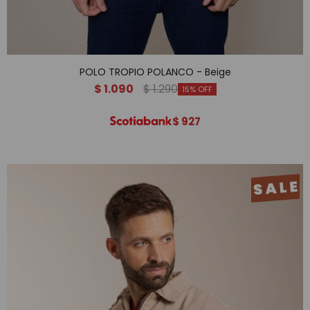
POLO TROPIO POLANCO - Beige
$
1.090
$
1.290
15
$
927