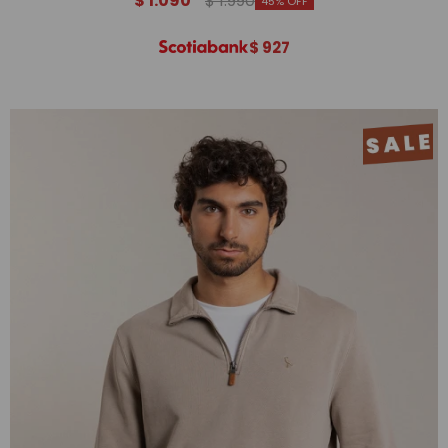
$
1.090
$
1.990
45
$
927