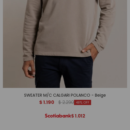
SWEATER M/C CALGARI POLANCO - Beige
$
1.190
$
2.290
48
$
1.012