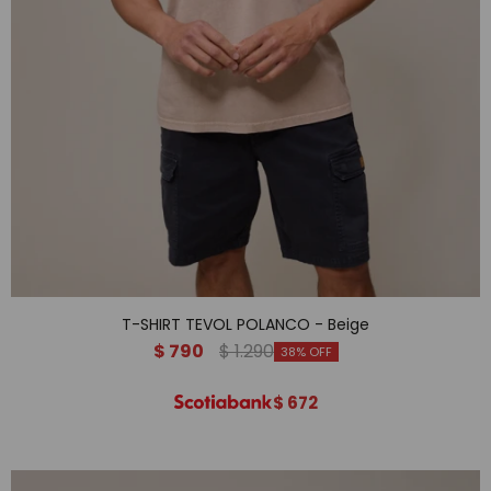
T-SHIRT TEVOL POLANCO - Beige
$
790
$
1.290
38
$
672