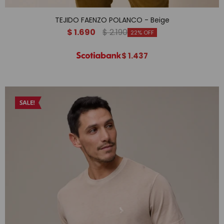
TEJIDO FAENZO POLANCO - Beige
$
1.690
$
2.190
22
$
1.437