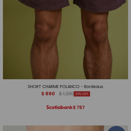
SHORT CHARME POLANCO - Bordeaux
$
890
$
1.290
31
$
757