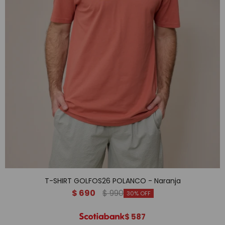
T-SHIRT GOLFOS26 POLANCO - Naranja
$
690
$
990
30
$
587