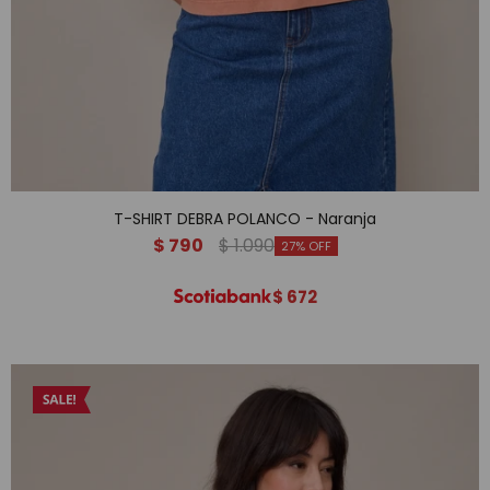
T-SHIRT DEBRA POLANCO - Naranja
$
790
$
1.090
27
$
672