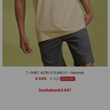
T-SHIRT ACRU POLANCO - Naranja
$
690
$
990
30
$
587