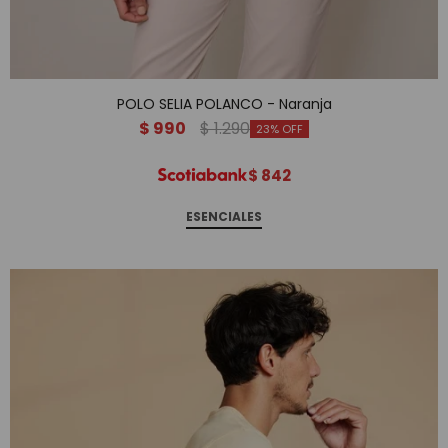
POLO SELIA POLANCO - Naranja
$
990
$
1.290
23
$
842
ESENCIALES