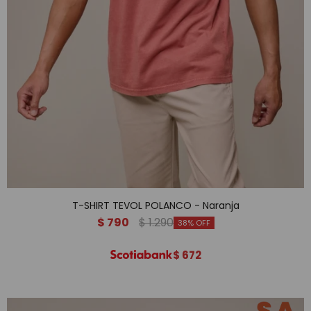
T-SHIRT TEVOL POLANCO - Naranja
$
790
$
1.290
38
$
672