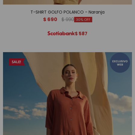
T-SHIRT GOLFO POLANCO - Naranja
$
690
$
990
30
$
587