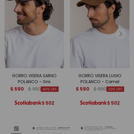
GORRO VISERA SARNO
GORRO VISERA LUGIO
POLANCO - Gris
POLANCO - Camel
$
590
$
990
$
590
$
890
40
33
$
502
$
502