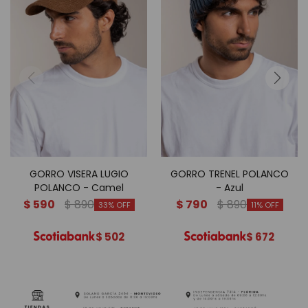
GORRO VISERA LUGIO
GORRO TRENEL POLANCO
POLANCO - Camel
- Azul
$
590
$
890
$
790
$
890
33
11
$
502
$
672