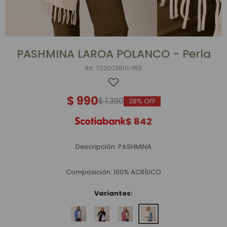
PASHMINA LAROA POLANCO - Perla
702003801-PER
$
990
$
1.390
28
$
842
Descripción: PASHMINA
Composición: 100% ACRÍLICO
Variantes: