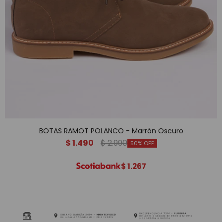
BOTAS RAMOT POLANCO - Marrón Oscuro
$
1.490
$
2.990
50
$
1.267