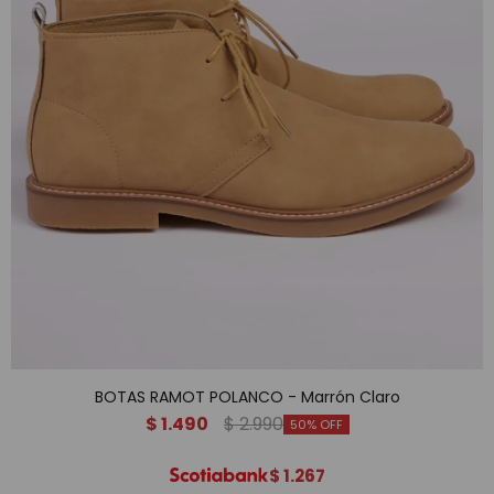
BOTAS RAMOT POLANCO - Marrón Claro
$
1.490
$
2.990
50
$
1.267