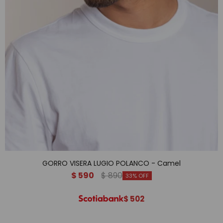
GORRO VISERA LUGIO POLANCO - Camel
$
590
$
890
33
$
502