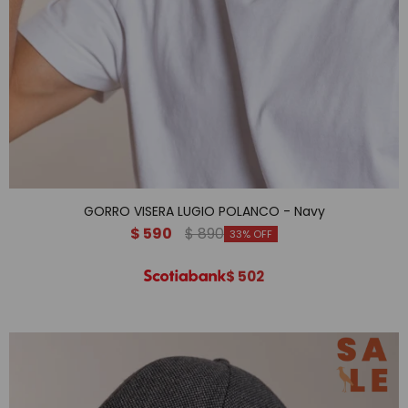
GORRO VISERA LUGIO POLANCO - Navy
$
590
$
890
33
$
502