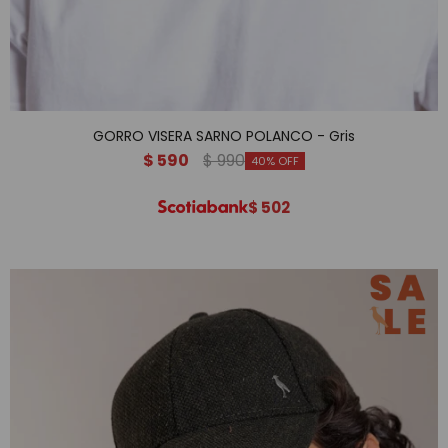
GORRO VISERA SARNO POLANCO - Gris
$
590
$
990
40
$
502