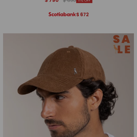
$
790
$
890
11
$
672