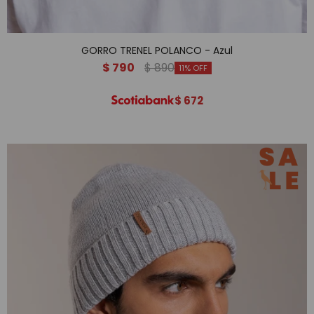
GORRO TRENEL POLANCO - Azul
$
790
$
890
11
$
672