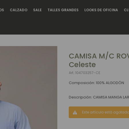
OS
CALZADO
SALE
TALLES GRANDES
LOOKS DE OFICINA
CL
CAMISA M/C RO
Celeste
104703257-CE
Composición: 100% ALGODÓN
Descripción: CAMISA MANGA L
Este artículo está agotado