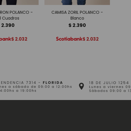
URON POLANCO -
CAMISA ZORIL POLANCO -
CAMIS
l Cuadros
Blanco
$
2.390
$
2.390
$
2.032
$
2.032