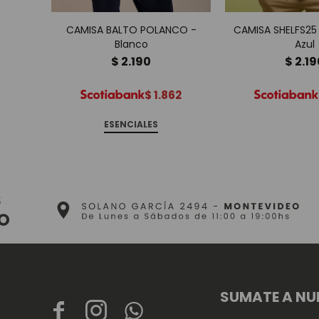
CAMISA BALTO POLANCO -
CAMISA SHELFS2
Blanco
Azul
$
2.190
$
2.19
$
1.862
ESENCIALES
SUMATE A NU


