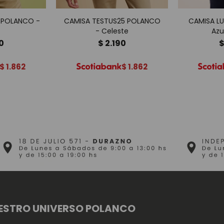
5 POLANCO -
CAMISA TESTUS25 POLANCO
CAMISA L
- Celeste
Azu
0
$
2.190
$
1.862
$
1.862
ESTRO UNIVERSO POLANCO